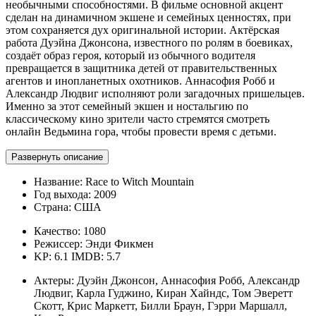
необычными способностями. В фильме основной акцент
сделан на динамичном экшене и семейных ценностях, при
этом сохраняется дух оригинальной истории. Актёрская
работа Дуэйна Джонсона, известного по ролям в боевиках,
создаёт образ героя, который из обычного водителя
превращается в защитника детей от правительственных
агентов и инопланетных охотников. Аннасофия Робб и
Александр Людвиг исполняют роли загадочных пришельцев.
Именно за этот семейный экшен и ностальгию по
классическому кино зрители часто стремятся смотреть
онлайн Ведьмина гора, чтобы провести время с детьми.
Развернуть описание
Название:
Race to Witch Mountain
Год выхода:
2009
Страна:
США
Качество:
1080
Режиссер:
Энди Фикмен
KP: 6.1
IMDB: 5.7
Актеры:
Дуэйн Джонсон, Аннасофия Робб, Александр
Людвиг, Карла Гуджино, Киран Хайндс, Том Эверетт
Скотт, Крис Маркетт, Билли Браун, Гэрри Маршалл,