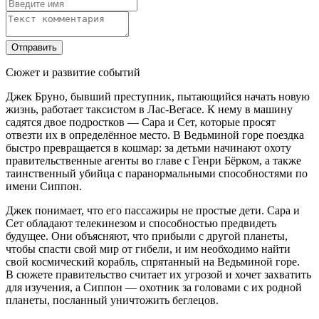
Сюжет и развитие событий
Джек Бруно, бывший преступник, пытающийся начать новую
жизнь, работает таксистом в Лас-Вегасе. К нему в машину
садятся двое подростков — Сара и Сет, которые просят
отвезти их в определённое место. В Ведьминой горе поездка
быстро превращается в кошмар: за детьми начинают охоту
правительственные агенты во главе с Генри Бёрком, а также
таинственный убийца с паранормальными способностями по
имени Сиппон.
Джек понимает, что его пассажиры не простые дети. Сара и
Сет обладают телекинезом и способностью предвидеть
будущее. Они объясняют, что прибыли с другой планеты,
чтобы спасти свой мир от гибели, и им необходимо найти
свой космический корабль, спрятанный на Ведьминой горе.
В сюжете правительство считает их угрозой и хочет захватить
для изучения, а Сиппон — охотник за головами с их родной
планеты, посланный уничтожить беглецов.