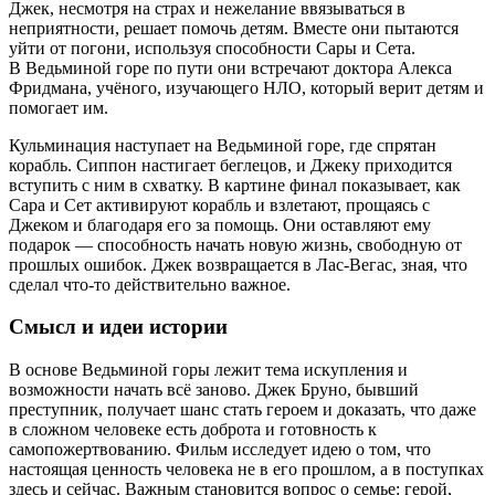
Джек, несмотря на страх и нежелание ввязываться в
неприятности, решает помочь детям. Вместе они пытаются
уйти от погони, используя способности Сары и Сета.
В Ведьминой горе по пути они встречают доктора Алекса
Фридмана, учёного, изучающего НЛО, который верит детям и
помогает им.
Кульминация наступает на Ведьминой горе, где спрятан
корабль. Сиппон настигает беглецов, и Джеку приходится
вступить с ним в схватку. В картине финал показывает, как
Сара и Сет активируют корабль и взлетают, прощаясь с
Джеком и благодаря его за помощь. Они оставляют ему
подарок — способность начать новую жизнь, свободную от
прошлых ошибок. Джек возвращается в Лас-Вегас, зная, что
сделал что-то действительно важное.
Смысл и идеи истории
В основе Ведьминой горы лежит тема искупления и
возможности начать всё заново. Джек Бруно, бывший
преступник, получает шанс стать героем и доказать, что даже
в сложном человеке есть доброта и готовность к
самопожертвованию. Фильм исследует идею о том, что
настоящая ценность человека не в его прошлом, а в поступках
здесь и сейчас. Важным становится вопрос о семье: герой,