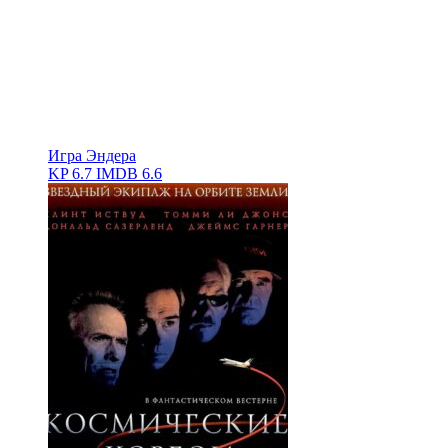
Игра Эндера
KP
6.7
IMDB
6.6