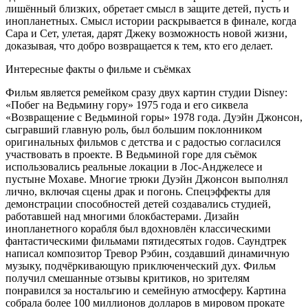
лишённый близких, обретает смысл в защите детей, пусть и
инопланетных. Смысл истории раскрывается в финале, когда
Сара и Сет, улетая, дарят Джеку возможность новой жизни,
доказывая, что добро возвращается к тем, кто его делает.
Интересные факты о фильме и съёмках
Фильм является ремейком сразу двух картин студии Disney:
«Побег на Ведьмину гору» 1975 года и его сиквела
«Возвращение с Ведьминой горы» 1978 года. Дуэйн Джонсон,
сыгравший главную роль, был большим поклонником
оригинальных фильмов с детства и с радостью согласился
участвовать в проекте. В Ведьминой горе для съёмок
использовались реальные локации в Лос-Анджелесе и
пустыне Мохаве. Многие трюки Дуэйн Джонсон выполнял
лично, включая сцены драк и погонь. Спецэффекты для
демонстрации способностей детей создавались студией,
работавшей над многими блокбастерами. Дизайн
инопланетного корабля был вдохновлён классическими
фантастическими фильмами пятидесятых годов. Саундтрек
написал композитор Тревор Рэбин, создавший динамичную
музыку, подчёркивающую приключенческий дух. Фильм
получил смешанные отзывы критиков, но зрителям
понравился за ностальгию и семейную атмосферу. Картина
собрала более 100 миллионов долларов в мировом прокате