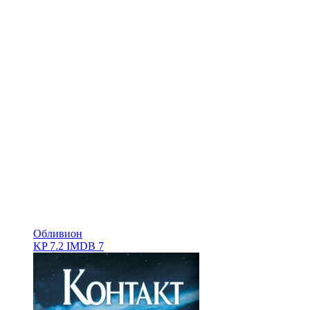
Обливион
KP
7.2
IMDB
7