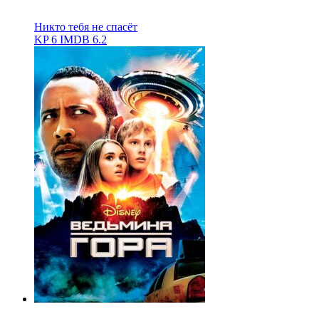
Никто тебя не спасёт
KP
6
IMDB
6.2