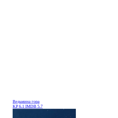
Ведьмина гора
KP
6.1
IMDB
5.7