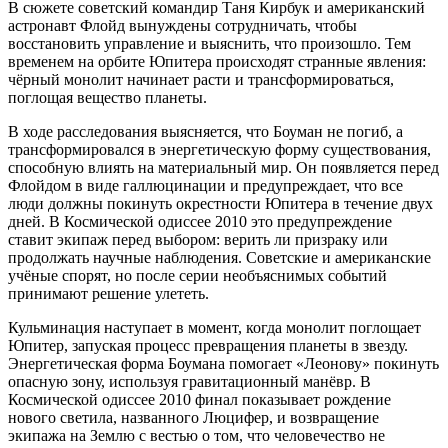
В сюжете советский командир Таня Кирбук и американский
астронавт Флойд вынуждены сотрудничать, чтобы
восстановить управление и выяснить, что произошло. Тем
временем на орбите Юпитера происходят странные явления:
чёрный монолит начинает расти и трансформироваться,
поглощая вещество планеты.
В ходе расследования выясняется, что Боуман не погиб, а
трансформировался в энергетическую форму существования,
способную влиять на материальный мир. Он появляется перед
Флойдом в виде галлюцинации и предупреждает, что все
люди должны покинуть окрестности Юпитера в течение двух
дней. В Космической одиссее 2010 это предупреждение
ставит экипаж перед выбором: верить ли призраку или
продолжать научные наблюдения. Советские и американские
учёные спорят, но после серии необъяснимых событий
принимают решение улететь.
Кульминация наступает в момент, когда монолит поглощает
Юпитер, запуская процесс превращения планеты в звезду.
Энергетическая форма Боумана помогает «Леонову» покинуть
опасную зону, используя гравитационный манёвр. В
Космической одиссее 2010 финал показывает рождение
нового светила, названного Люцифер, и возвращение
экипажа на Землю с вестью о том, что человечество не