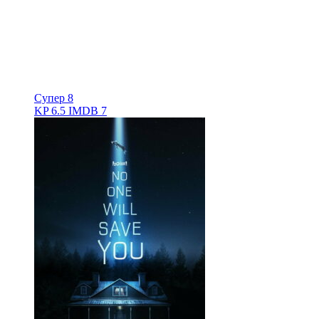
Супер 8
KP
6.5
IMDB
7