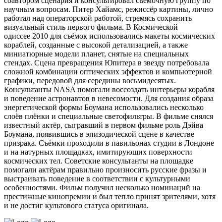
соавтором сценария и консультировал съёмочную группу по
научным вопросам. Питер Хайамс, режиссёр картины, лично
работал над операторской работой, стремясь сохранить
визуальный стиль первого фильма. В Космической
одиссее 2010 для съёмок использовались макеты космических
кораблей, созданные с высокой детализацией, а также
миниатюрные модели планет, снятые на специальных
стендах. Сцена превращения Юпитера в звезду потребовала
сложной комбинации оптических эффектов и компьютерной
графики, передовой для середины восьмидесятых.
Консультанты NASA помогали воссоздать интерьеры корабля
и поведение астронавтов в невесомости. Для создания образа
энергетической формы Боумана использовались несколько
слоёв плёнки и специальные светофильтры. В фильме снялся
известный актёр, сыгравший в первом фильме роль Дэйва
Боумана, появившись в эпизодической сцене в качестве
призрака. Съёмки проходили в павильонах студии в Лондоне
и на натурных площадках, имитирующих поверхности
космических тел. Советские консультанты на площадке
помогали актёрам правильно произносить русские фразы и
выстраивать поведение в соответствии с культурными
особенностями. Фильм получил несколько номинаций на
престижные кинопремии и был тепло принят зрителями, хотя
и не достиг культового статуса оригинала.