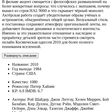
В фильме акцент смещается с философских размышлений на
более конкретные вопросы: что случилось с экипажем, почему
вышел из строя HAL 9000 и что скрывает чёрный монолит.
Актёрская работа создаёт убедительные образы учёных и
астронавтов, объединённых общей целью. Визуальный стиль
и постановка сохраняют атмосферу оригинальной ленты, но
добавляют больше динамики и политического контекста.
Именно за это уважительное отношение к наследию и
проработку деталей зрители часто стремятся смотреть
онлайн Космическая одиссея 2010 для более полного
понимания вселенной.
Развернуть описание
Название:
2010
Год выхода:
1984
Страна:
США
Качество:
1080
Режиссер:
Питер Хайамс
KP: 6.9
IMDB: 6.7
Актеры:
Рой Шайдер, Джон Литгоу, Хелен Миррен, Боб
Балабан, Кир Дуллеа, Дуглас Рэйн, Мэдолин Смит-
Осборн, Дэна Элкар, Талесин Джаффе, Джеймс