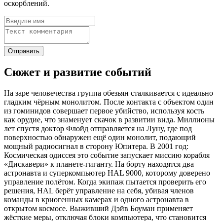
оскорблений.
Сюжет и развитие событий
На заре человечества группа обезьян сталкивается с идеально
гладким чёрным монолитом. После контакта с объектом один
из гоминидов совершает первое убийство, используя кость
как орудие, что знаменует скачок в развитии вида. Миллионы
лет спустя доктор Флойд отправляется на Луну, где под
поверхностью обнаружен ещё один монолит, подающий
мощный радиосигнал в сторону Юпитера. В 2001 год:
Космическая одиссея это событие запускает миссию корабля
«Дискавери» к планете-гиганту. На борту находятся два
астронавта и суперкомпьютер HAL 9000, которому доверено
управление полётом. Когда экипаж пытается проверить его
решения, HAL берёт управление на себя, убивая членов
команды в криогенных камерах и одного астронавта в
открытом космосе. Выживший Дэйв Боуман применяет
жёсткие меры, отключая блоки компьютера, что становится