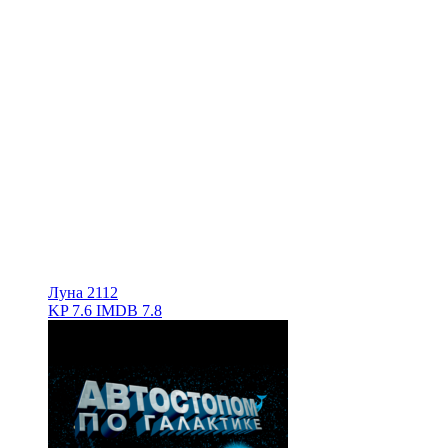
Луна 2112
KP
7.6
IMDB
7.8