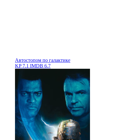
Автостопом по галактике
KP
7.1
IMDB
6.7