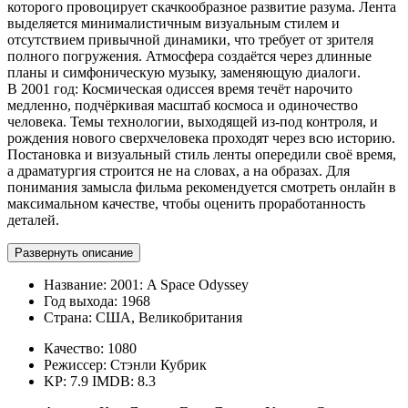
которого провоцирует скачкообразное развитие разума. Лента
выделяется минималистичным визуальным стилем и
отсутствием привычной динамики, что требует от зрителя
полного погружения. Атмосфера создаётся через длинные
планы и симфоническую музыку, заменяющую диалоги.
В 2001 год: Космическая одиссея время течёт нарочито
медленно, подчёркивая масштаб космоса и одиночество
человека. Темы технологии, выходящей из-под контроля, и
рождения нового сверхчеловека проходят через всю историю.
Постановка и визуальный стиль ленты опередили своё время,
а драматургия строится не на словах, а на образах. Для
понимания замысла фильма рекомендуется смотреть онлайн в
максимальном качестве, чтобы оценить проработанность
деталей.
Развернуть описание
Название:
2001: A Space Odyssey
Год выхода:
1968
Страна:
США, Великобритания
Качество:
1080
Режиссер:
Стэнли Кубрик
KP: 7.9
IMDB: 8.3