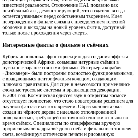
известной реальности. Отключение HAL показано как
неизбежный акт, демонстрирующий, что создатель всегда
остаётся уязвимым перед собственным творением. Идея
перерождения в финале связана с преодолением телесной
оболочки и выходом на новый уровень бытия, доступный
только после прохождения через смерть.
Интересные факты о фильме и съёмках
Кубрик использовал фронтпроекцию для создания эффекта
доисторической Африки, совмещая натурные съёмки в
пустыне с заранее снятыми фонами. Интерьеры корабля
«Дискавери» были построены полностью функциональными,
с вращающимся центрифужным кольцом, создающим
иллюзию гравитации. Для сцен в невесомости применялись
сложные тросовые системы и вращающиеся декорации.
В 2001 год: Космическая одиссея звук в открытом космосе
отсутствует полностью, что стало новаторским решением для
научной фантастики того времени. Образ монолита был
создан из чёрного дерева с идеально отполированной
поверхностью, требующей постоянной очистки от пыли во
время съёмок. Специалисты по спецэффектам вручную
прорисовывали кадры звёздного неба и финального тоннеля
света, комбинируя оптические печати и рисованную