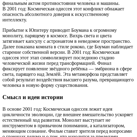
финальным актом противостояния человека и машины.
В 2001 год: Космическая одиссея этот конфликт обнажает
опасность абсолютного доверия к искусственному
интеллекту.
Прибытие к Юпитеру приводит Боумана к огромному
монолиту, парящему в космосе. Вихрь света и цвета
затягивает капсулу с астронавтом в неведомое пространство.
Далее показана комната в стиле рококо, где Боуман наблюдает
старение собственной версии. В 2001 год: Космическая
одиссея этот этап символизирует последнюю стадию
человеческой жизни перед трансформацией. Финал
фиксирует появление звёздного ребёнка — эмбриона в сфере
света, парящего над Землёй. Эта метаморфоза представляет
собой результат воздействия высшего разума, превращающего
человека в новую форму существования.
Смысл и идеи истории
В основе 2001 год: Космическая одиссея лежит идея
цикличности эволюции, где внешнее вмешательство ускоряет
естественный ход развития. Монолит выступает не
инструментом в привычном понимании, а катализатором,
меняющим сознание. Фильм ставит зрителя перед вопросами
о границах разума и о том, что находится за пределами